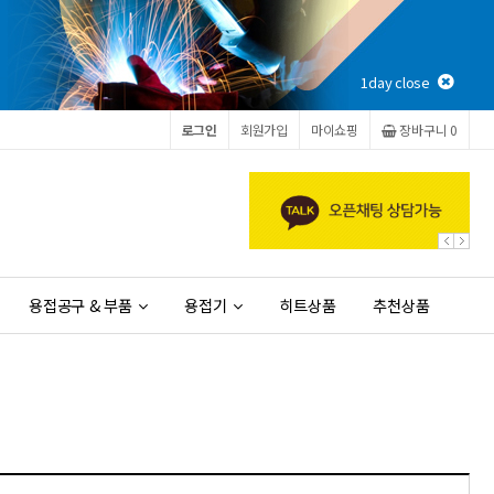
1day close
로그인
회원가입
마이쇼핑
장바구니 0
용접공구 & 부품
용접기
히트상품
추천상품