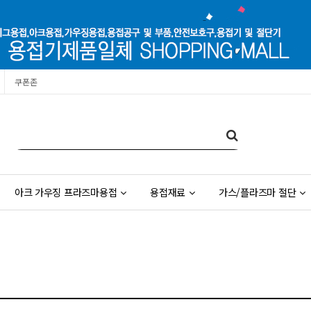
쿠폰존
아크 가우징 프라즈마용접
용접재료
가스/플라즈마 절단