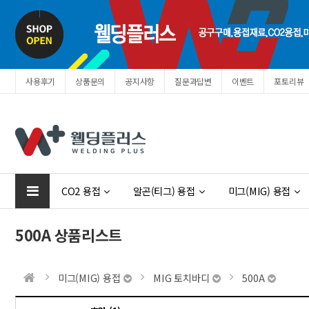
사용후기
상품문의
공지사항
질문과답변
이벤트
포토리뷰
Prev
Next
CO2 용접
알곤(티그) 용접
미그(MIG) 용접
500A 상품리스트
미그(MIG) 용접
MIG 토치바디
500A