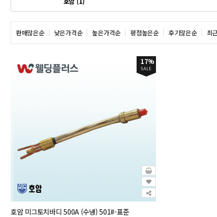
호암 (1)
판매많은순
낮은가격순
높은가격순
평점높은순
후기많은순
최
17%
SALE
호암 미그토치바디 500A (수냉) 501#-표준