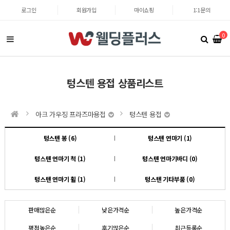
로그인
회원가입
마이쇼핑
1:1문의
0
텅스텐 용접 상품리스트
아크 가우징 프라즈마용접
텅스텐 용접
텅스텐 봉 (6)
텅스텐 연마기 (1)
텅스텐 연마기 척 (1)
텅스텐 연마기바디 (0)
텅스텐 연마기 휠 (1)
텅스텐 기타부품 (0)
판매많은순
낮은가격순
높은가격순
평점높은순
후기많은순
최근등록순