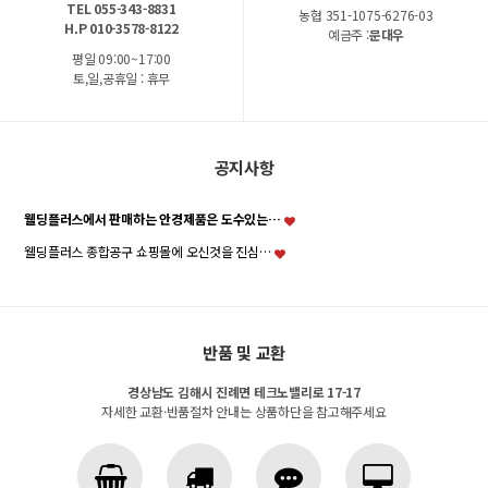
TEL 055-343-8831
농협 351-1075-6276-03
H.P 010-3578-8122
예금주 :
문대우
평일 09:00~17:00
토,일,공휴일 : 휴무
공지사항
웰딩플러스에서 판매하는 안경제품은 도수있는…
웰딩플러스 종합공구 쇼핑몰에 오신것을 진심…
반품 및 교환
경상남도 김해시 진례면 테크노밸리로 17-17
자세한 교환·반품절차 안내는 상품하단을 참고해주세요