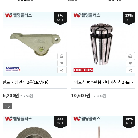
8%
12%
SALE
SALE
한토 가압덮개 2롤(1EA/PK)
크레토스 텅스텐봉 연마기척 척2.4mm(1EA/PK)
6,200원
10,600원
6,760원
12,000원
최신
33%
18%
SALE
SALE