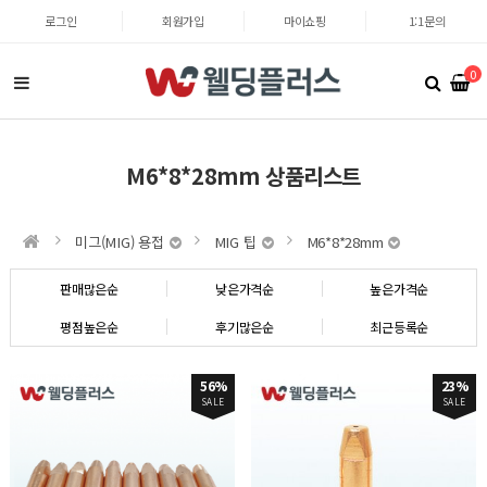
로그인
회원가입
마이쇼핑
1:1문의
0
M6*8*28mm 상품리스트
미그(MIG) 용접
MIG 팁
M6*8*28mm
판매많은순
낮은가격순
높은가격순
평점높은순
후기많은순
최근등록순
56%
23%
SALE
SALE