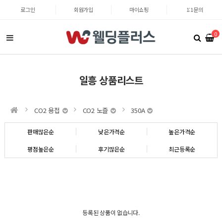
로그인
회원가입
마이쇼핑
1:1문의
0
일흥 상품리스트
CO2 용접
CO2 노즐
350A
판매많은순
낮은가격순
높은가격순
평점높은순
후기많은순
최근등록순
등록된 상품이 없습니다.