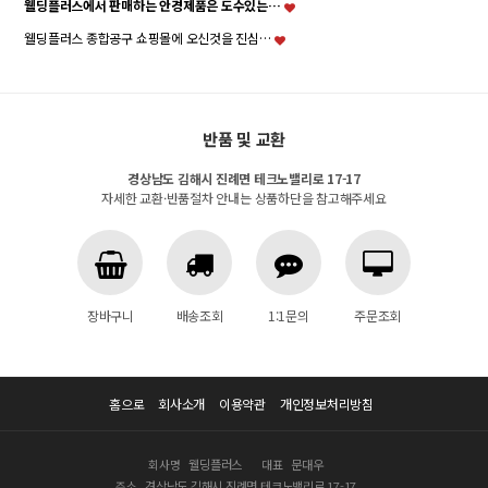
웰딩플러스에서 판매하는 안경제품은 도수있는…
웰딩플러스 종합공구 쇼핑몰에 오신것을 진심…
반품 및 교환
경상남도 김해시 진례면 테크노밸리로 17-17
자세한 교환·반품절차 안내는 상품하단을 참고해주세요
장바구니
배송조회
1:1문의
주문조회
홈으로
회사소개
이용약관
개인정보처리방침
회사명
웰딩플러스
대표
문대우
주소
경상남도 김해시 진례면 테크노밸리로 17-17