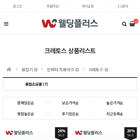
로그인
회원가입
마이쇼핑
1:1문의
0
크레토스 상품리스트
용접기
인버터 직류아크
크레토스
용접소모품 (7)
판매많은순
낮은가격순
높은가격순
평점높은순
후기많은순
최근등록순
26%
20%
SALE
SALE