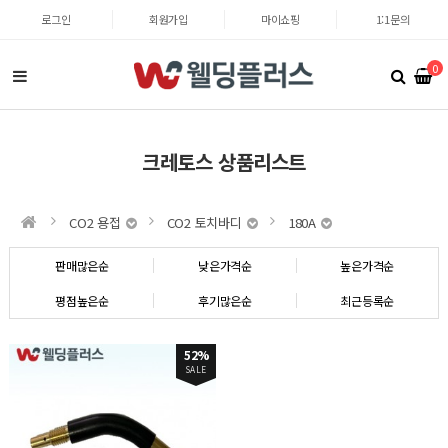
로그인
회원가입
마이쇼핑
1:1문의
0
크레토스 상품리스트
CO2 용접
CO2 토치바디
180A
판매많은순
낮은가격순
높은가격순
평점높은순
후기많은순
최근등록순
52%
SALE