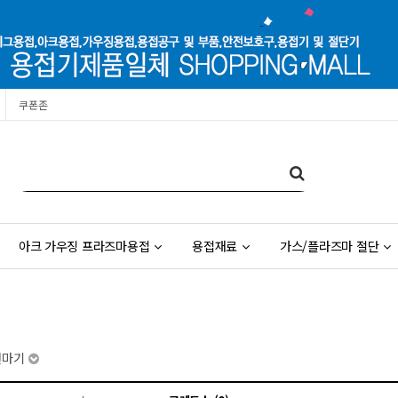
쿠폰존
아크 가우징 프라즈마용접
용접재료
가스/플라즈마 절단
연마기