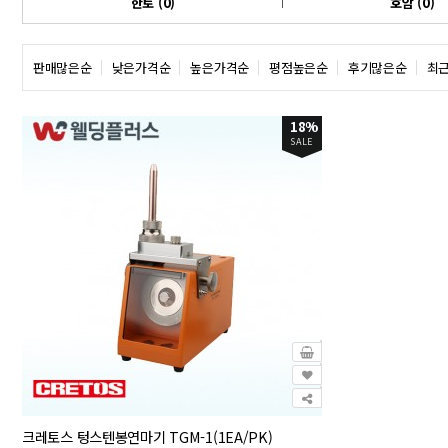
한토 (0)
호암 (0)
판매많은순
낮은가격순
높은가격순
평점높은순
후기많은순
최
18%
SALE
크레토스 텅스텐봉연마기 TGM-1(1EA/PK)