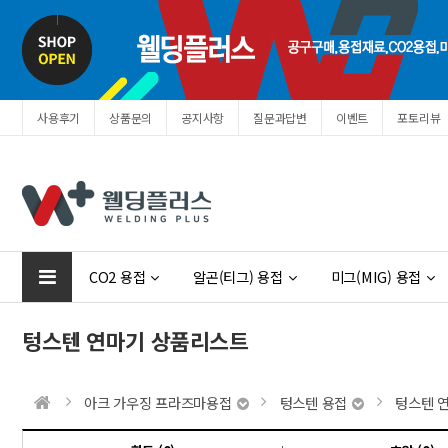
사용후기
상품문의
공지사항
질문과답변
이벤트
포토리뷰
Prev
Next
CO2 용접
알곤(티그) 용접
미그(MIG) 용접
텅스텐 연마기 상품리스트
아크 가우징 프라즈마용접
텅스텐 용접
텅스텐 