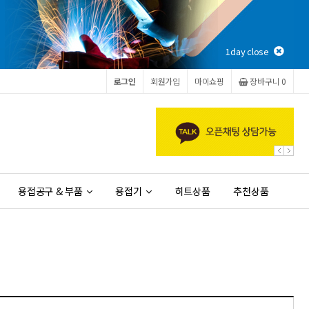
1day close
로그인
회원가입
마이쇼핑
장바구니 0
용접공구 & 부품
용접기
히트상품
추천상품